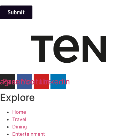
tagram
Facebook
Youtube
Linkedin
Explore
Home
Travel
Dining
Entertainment