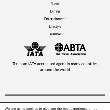
Travel
Dining
Entertainment
Lifestyle
Journal
Ten is an IATA accredited agent in many countries
around the world
Ten Lifestyle Management Limited © 2026 All rights reserved.
We are using cookies to give you the best experience on our