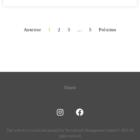
Anterior
1
2
3
…
5
Próximo
Diario
This website is owned and operated by Ten Lifestyle Management Limited © 2023 All
rights reserved.