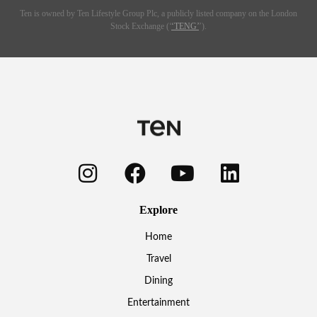
Ten is owned by Ten Lifestyle Group Plc, a publicly listed company on the London
Stock Exchange (‘
‘TENG’
’).
Explore
Home
Travel
Dining
Entertainment