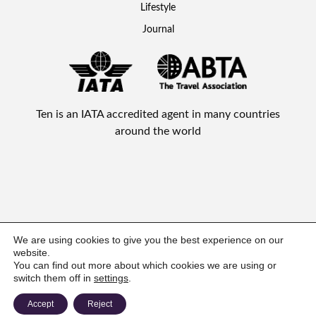
Lifestyle
Journal
Ten is an IATA accredited agent in many countries
around the world
Ten Lifestyle Management Limited © 2026 All rights reserved.
We are using cookies to give you the best experience on our
website.
You can find out more about which cookies we are using or
switch them off in
settings
.
Privacy Statement
Terms & Conditions
Policies
FAQs
Accept
Reject